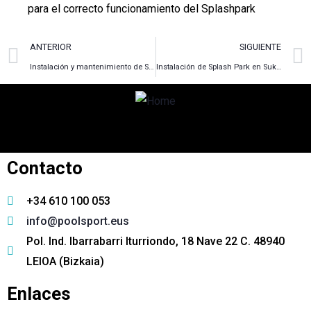
para el correcto funcionamiento del Splashpark
ANTERIOR
SIGUIENTE
Instalación y mantenimiento de Splash Park en el camping de Aritzaleku en Navarra
Instalación de Splash Park en Sukarrieta (con Lasuen) 2018
Contáctanos con cualquier duda que
tengas
Contacto
+34 610 100 053
info@poolsport.eus
Pol. Ind. Ibarrabarri Iturriondo, 18 Nave 22 C. 48940
LEIOA (Bizkaia)
Enlaces